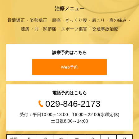
治療メニュー
骨盤矯正
姿勢矯正
腰痛・ぎっくり腰
肩こり・肩の痛み
膝痛
肘・関節痛
スポーツ傷害
交通事故治療
診療予約はこちら
Web予約
電話予約はこちら
029-846-2173
受付：平日10:00～13:00、16:00～22:00(水曜定休)
土日祝8:00～14:00