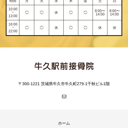
時間
月
火
水
木
金
土
日
10:00
8:00〜
8:00〜
~
◯
◯
休
◯
◯
14:00
14:00
13:00
16:00
~
◯
◯
休
◯
◯
休
休
22:00
〒300-1221 茨城県牛久市牛久町279-1千秋ビル1階
ホーム