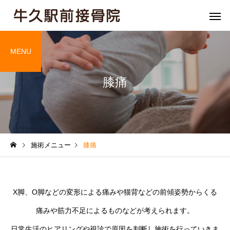
MENU
膝痛
骨盤矯正
姿勢矯
施術メニュー
膝痛
膝痛
肘・関節
X脚、O脚などの変形による痛みや猫背などの前傾姿勢からくる
痛みや筋力不足によるものなどが考えられます。
日常生活のヒアリングや視診で原因を判断し施術を行っていきま