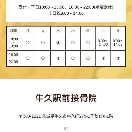
受付：平日10:00～13:00、16:00～22:00(水曜定休)
土日祝8:00～14:00
時間
月
火
水
木
金
土
日
10:00
8:00〜
8:00〜
~
◯
◯
休
◯
◯
14:00
14:00
13:00
16:00
~
◯
◯
休
◯
◯
休
休
22:00
〒300-1221 茨城県牛久市牛久町279-1千秋ビル1階