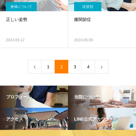
身体について
症状別
正しい姿勢
膝関節症
2024.09.12
2024.09.09
1
2
3
4
プロフィール
当院について
アクセス
LINE公式アカウント