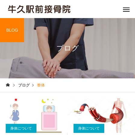
BLOG
ブログ
骨盤矯正
姿勢矯
ブログ
整体
膝痛
肘・関節
身体について
身体について