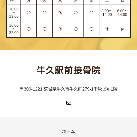
時間
月
火
水
木
金
土
日
10:00
8:00〜
8:00〜
~
◯
◯
休
◯
◯
14:00
14:00
13:00
16:00
~
◯
◯
休
◯
◯
休
休
22:00
〒300-1221 茨城県牛久市牛久町279-1千秋ビル1階
ホーム