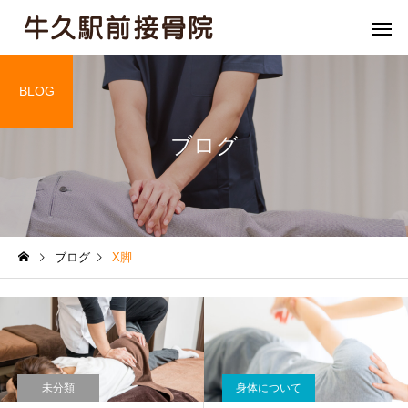
BLOG
ブログ
骨盤矯正
姿勢矯
ブログ
X脚
膝痛
肘・関節
未分類
身体について