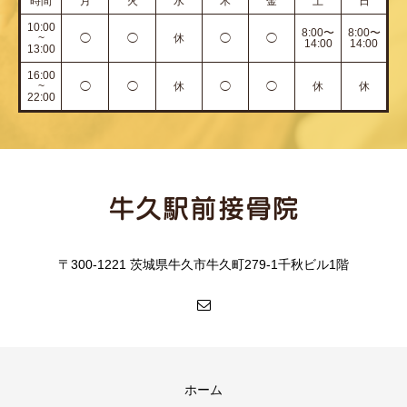
時間
月
火
水
木
金
土
日
10:00
8:00〜
8:00〜
~
◯
◯
休
◯
◯
14:00
14:00
13:00
16:00
~
◯
◯
休
◯
◯
休
休
22:00
〒300-1221 茨城県牛久市牛久町279-1千秋ビル1階
ホーム