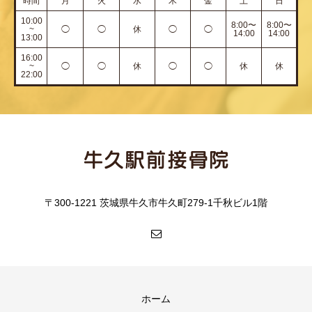
時間
月
火
水
木
金
土
日
10:00
8:00〜
8:00〜
~
◯
◯
休
◯
◯
14:00
14:00
13:00
16:00
~
◯
◯
休
◯
◯
休
休
22:00
〒300-1221 茨城県牛久市牛久町279-1千秋ビル1階
ホーム