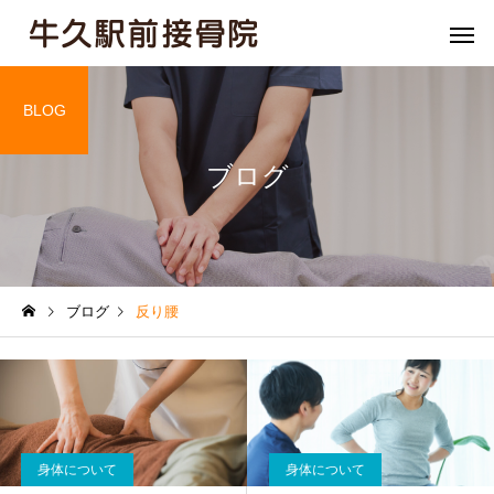
BLOG
ブログ
骨盤矯正
姿勢矯
ブログ
反り腰
膝痛
肘・関節
身体について
身体について