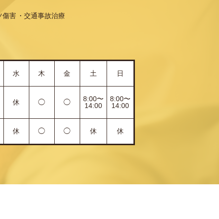
ツ傷害
交通事故治療
水
木
金
土
日
8:00〜
8:00〜
休
◯
◯
14:00
14:00
休
◯
◯
休
休