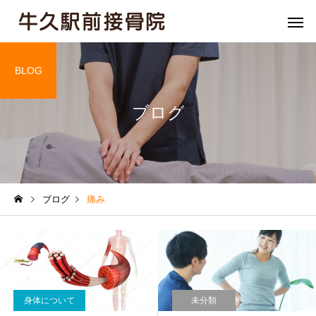
BLOG
ブログ
骨盤矯正
姿勢矯
ブログ
痛み
膝痛
肘・関節
身体について
未分類